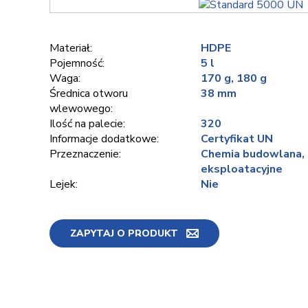
Materiał:
HDPE
Pojemność:
5 l
Waga:
170 g, 180 g
Średnica otworu
38 mm
wlewowego:
Ilość na palecie:
320
Informacje dodatkowe:
Certyfikat UN
Przeznaczenie:
Chemia budowlana, O
eksploatacyjne
Lejek:
Nie
ZAPYTAJ O PRODUKT