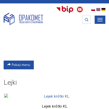
Poka
menu
Pokaż menu
Lejki
Lejek krótki KL